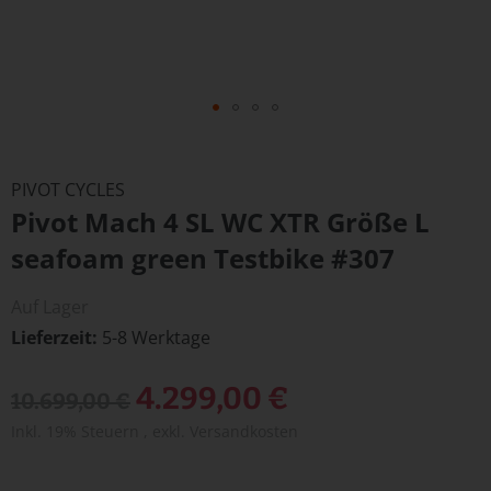
Zum
Anfang
PIVOT CYCLES
der
Pivot Mach 4 SL WC XTR Größe L
Bildergalerie
springen
seafoam green Testbike #307
Auf Lager
Lieferzeit
5-8 Werktage
Sonderangebot
4.299,00 €
10.699,00 €
Inkl. 19% Steuern
,
exkl.
Versandkosten