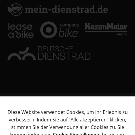
© KL Bikes Regensburg GmbH
Diese Website verwendet Cookies, um Ihr Erlebnis zu
Impressum
verbessern. Indem Sie auf "Alle akzeptieren" klicken,
AGB
stimmen Sie der Verwendung aller Cookies zu. Sie
Datenschutz
können jedoch die
Cookie-Einstellungen
besuchen,