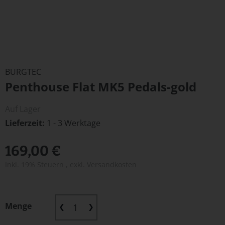
Zum
Anfang
BURGTEC
der
Penthouse Flat MK5 Pedals-gold
Bildergalerie
springen
Auf Lager
Lieferzeit
1 - 3 Werktage
169,00 €
Inkl. 19% Steuern
,
exkl.
Versandkosten
Menge