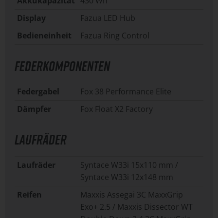
Akkukapazität
430 Wh
Display
Fazua LED Hub
Bedieneinheit
Fazua Ring Control
FEDERKOMPONENTEN
Federgabel
Fox 38 Performance Elite
Dämpfer
Fox Float X2 Factory
LAUFRÄDER
Laufräder
Syntace W33i 15x110 mm /
Syntace W33i 12x148 mm
Reifen
Maxxis Assegai 3C MaxxGrip
Exo+ 2.5 / Maxxis Dissector WT