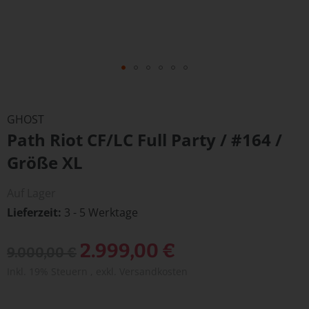
Zum
Anfang
GHOST
der
Path Riot CF/LC Full Party / #164 /
Bildergalerie
springen
Größe XL
Auf Lager
Lieferzeit
3 - 5 Werktage
Sonderangebot
2.999,00 €
9.000,00 €
Inkl. 19% Steuern
,
exkl.
Versandkosten