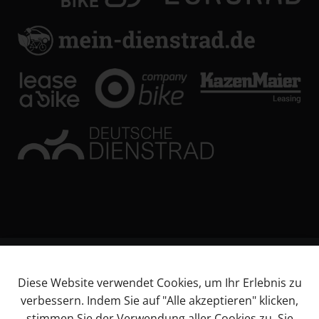
© KL Bikes Regensburg GmbH
Diese Website verwendet Cookies, um Ihr Erlebnis zu
Impressum
verbessern. Indem Sie auf "Alle akzeptieren" klicken,
AGB
stimmen Sie der Verwendung aller Cookies zu. Sie