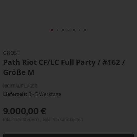
Zum
Anfang
GHOST
der
Path Riot CF/LC Full Party / #162 /
Bildergalerie
springen
Größe M
NICHT AUF LAGER
Lieferzeit
3 - 5 Werktage
9.000,00 €
Inkl. 19% Steuern
,
exkl.
Versandkosten