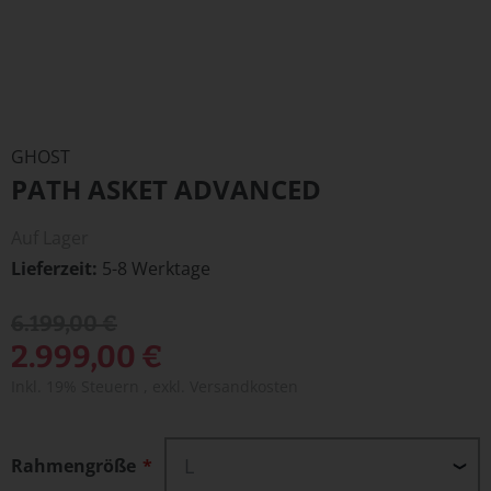
Zum
Anfang
GHOST
der
PATH ASKET ADVANCED
Bildergalerie
springen
Auf Lager
Lieferzeit
5-8 Werktage
6.199,00 €
2.999,00 €
Inkl. 19% Steuern
,
exkl.
Versandkosten
Rahmengröße