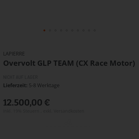
Zum
Anfang
LAPIERRE
der
Overvolt GLP TEAM (CX Race Motor)
Bildergalerie
springen
NICHT AUF LAGER
Lieferzeit
5-8 Werktage
12.500,00 €
Inkl. 19% Steuern
,
exkl.
Versandkosten