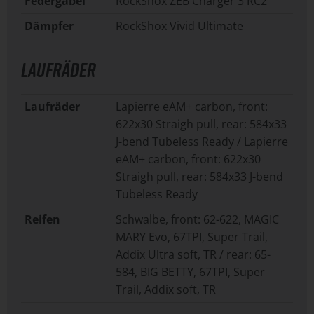
Federgabel
RockShox ZEB Charger 3 RC2
Dämpfer
RockShox Vivid Ultimate
LAUFRÄDER
Laufräder
Lapierre eAM+ carbon, front:
622x30 Straigh pull, rear: 584x33
J-bend Tubeless Ready / Lapierre
eAM+ carbon, front: 622x30
Straigh pull, rear: 584x33 J-bend
Tubeless Ready
Reifen
Schwalbe, front: 62-622, MAGIC
MARY Evo, 67TPI, Super Trail,
Addix Ultra soft, TR / rear: 65-
584, BIG BETTY, 67TPI, Super
Trail, Addix soft, TR