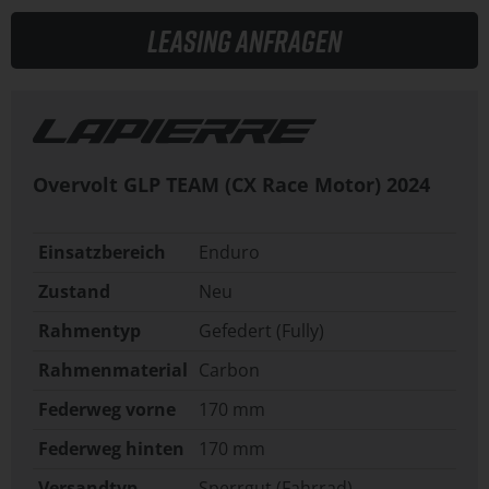
Leasing anfragen
Overvolt GLP TEAM (CX Race Motor)
2024
Einsatzbereich
Enduro
Zustand
Neu
Rahmentyp
Gefedert (Fully)
Rahmenmaterial
Carbon
Federweg vorne
170 mm
Federweg hinten
170 mm
Versandtyp
Sperrgut (Fahrrad)