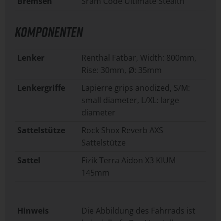
Bremsen
Sram Code Ultimate Stealth
KOMPONENTEN
Lenker
Renthal Fatbar, Width: 800mm,
Rise: 30mm, Ø: 35mm
Lenkergriffe
Lapierre grips anodized, S/M:
small diameter, L/XL: large
diameter
Sattelstütze
Rock Shox Reverb AXS
Sattelstütze
Sattel
Fizik Terra Aidon X3 KIUM
145mm
Hinweis
Die Abbildung des Fahrrads ist