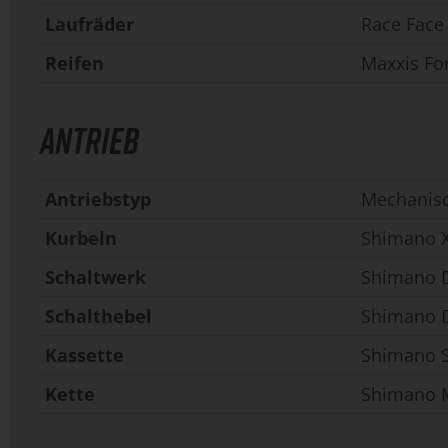
Laufräder
Race Face
Reifen
Maxxis For
ANTRIEB
Antriebstyp
Mechanis
Kurbeln
Shimano X
Schaltwerk
Shimano 
Schalthebel
Shimano D
Kassette
Shimano S
Kette
Shimano 