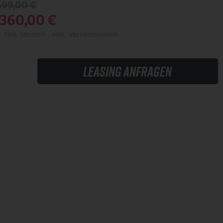
699,00 €
.360,00 €
l. 19% Steuern
,
exkl.
Versandkosten
Leasing anfragen