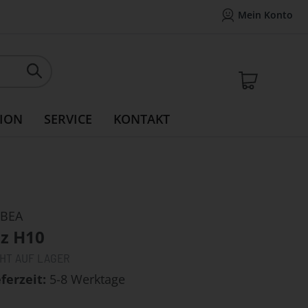
Mein Konto
Mein Konto
14 Tage Widerrufsrecht
Rea
Mein W
ION
SERVICE
KONTAKT
BEA
iz H10
CHT AUF LAGER
eferzeit
5-8 Werktage