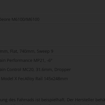
Deore M6100/M6100
.8mm, Flat, 740mm, Sweep 9
in Performance MP21, -6º
in Control MC20, 31.6mm, Dropper
ia Model X FecAlloy Rail 145x248mm
ung des Fahrrads ist beispielhaft. Der Hersteller behäl