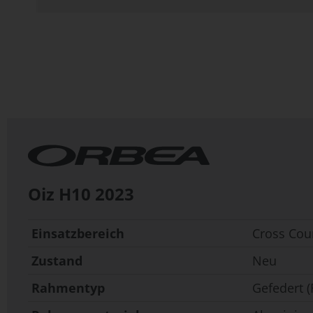
Zum
Anfang
der
Bildergalerie
springen
Oiz H10
2023
Einsatzbereich
Cross Cou
Zustand
Neu
Rahmentyp
Gefedert (