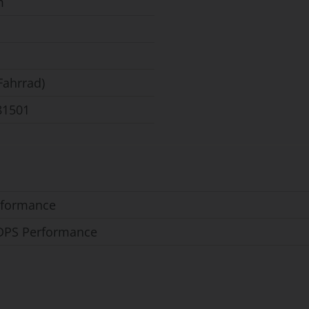
m
Fahrrad)
81501
rformance
 DPS Performance