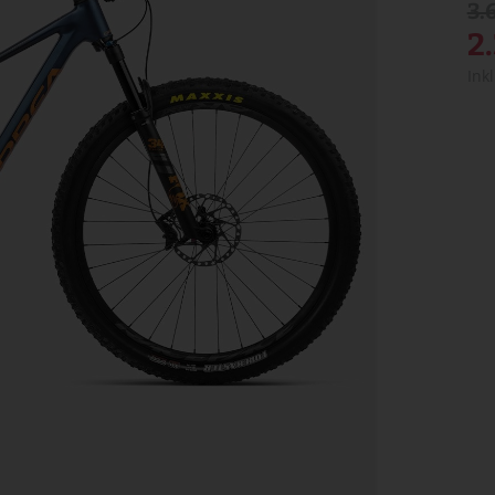
3.
2
Ink