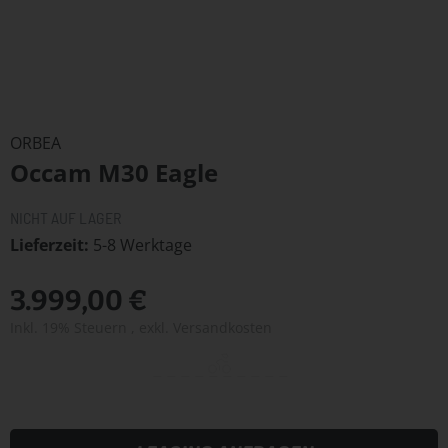
Zum
Anfang
ORBEA
der
Occam M30 Eagle
Bildergalerie
springen
NICHT AUF LAGER
Lieferzeit
5-8 Werktage
3.999,00 €
Inkl. 19% Steuern
,
exkl.
Versandkosten