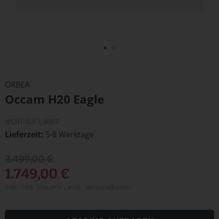
Zum
Anfang
ORBEA
der
Occam H20 Eagle
Bildergalerie
springen
NICHT AUF LAGER
Lieferzeit
5-8 Werktage
3.499,00 €
1.749,00 €
Inkl. 19% Steuern
,
exkl.
Versandkosten