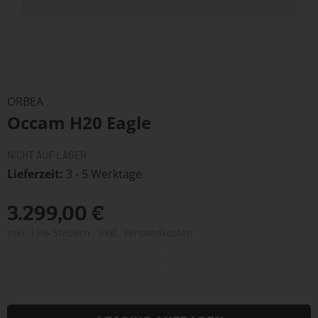
Zum
Anfang
ORBEA
der
Occam H20 Eagle
Bildergalerie
springen
NICHT AUF LAGER
Lieferzeit
3 - 5 Werktage
3.299,00 €
Inkl. 19% Steuern
,
exkl.
Versandkosten