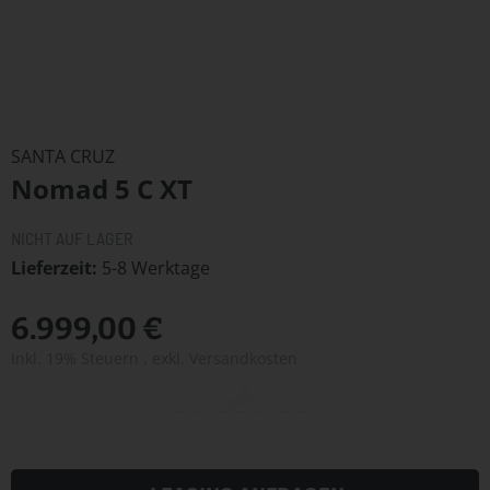
Zum
Anfang
SANTA CRUZ
der
Nomad 5 C XT
Bildergalerie
springen
NICHT AUF LAGER
Lieferzeit
5-8 Werktage
6.999,00 €
Inkl. 19% Steuern
,
exkl.
Versandkosten