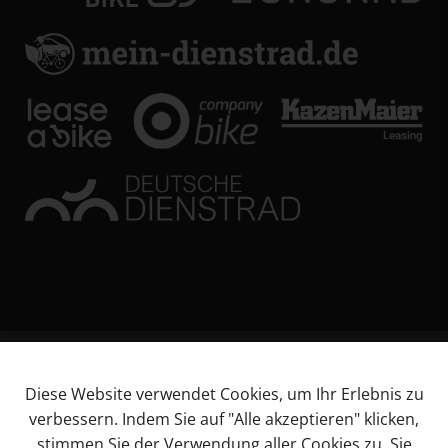
© KL Bikes Regensburg GmbH
Diese Website verwendet Cookies, um Ihr Erlebnis zu
Impressum
verbessern. Indem Sie auf "Alle akzeptieren" klicken,
AGB
stimmen Sie der Verwendung aller Cookies zu. Sie