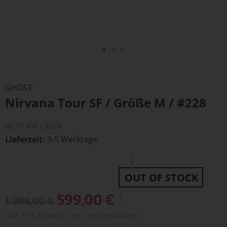
Zum
Anfang
GHOST
der
Nirvana Tour SF / Größe M / #228
Bildergalerie
springen
NICHT AUF LAGER
Lieferzeit
3-5 Werktage
OUT OF STOCK
Sonderangebot
599,00 €
1.399,00 €
Inkl. 19% Steuern
,
exkl.
Versandkosten