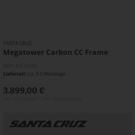
Zum
Anfang
SANTA CRUZ
der
Megatower Carbon CC Frame
Bildergalerie
springen
NICHT AUF LAGER
Lieferzeit
ca. 3-5 Werktage
3.899,00 €
Inkl. 19% Steuern
,
exkl.
Versandkosten