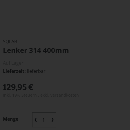
Zum
Anfang
SQLAB
der
Lenker 314 400mm
Bildergalerie
springen
Auf Lager
Lieferzeit
lieferbar
129,95 €
Inkl. 19% Steuern
,
exkl.
Versandkosten
Menge