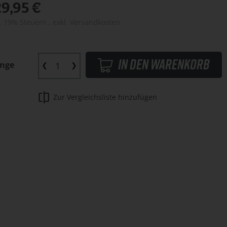
29,95 €
l. 19% Steuern
,
exkl.
Versandkosten
In den Warenkorb
nge
Zur Vergleichsliste hinzufügen