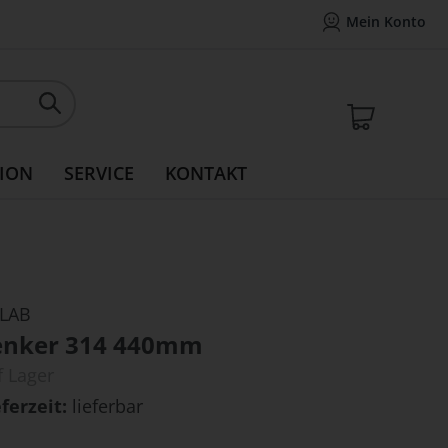
Mein Konto
Mein Konto
14 Tage Widerrufsrecht
Rea
Mein W
ION
SERVICE
KONTAKT
LAB
enker 314 440mm
f Lager
eferzeit
lieferbar