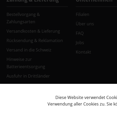
Bestellvorgang &
Filialen
Zahlungsarten
Über uns
Versandkosten & Lieferung
FAQ
Rücksendung & Reklamation
Jobs
Versand in die Schweiz
Kontakt
Hinweise zur
Batterieentsorgung
Ausfuhr in Drittländer
Diese Website verwendet Cookies
Verwendung aller Cookies zu. Sie 
Facebook
Impressum
AG
© KL Bikes Regensburg