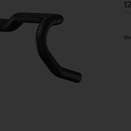
1
Ink
Me