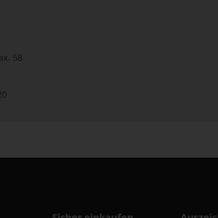
x. 58
20
Sicher einkaufen
Auszei