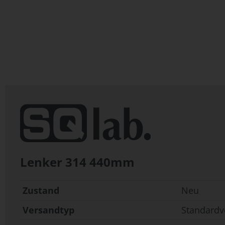
Zum
Anfang
der
Bildergalerie
springen
Lenker 314 440mm
Zustand
Neu
Versandtyp
Standardv