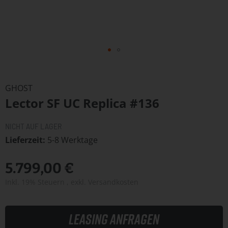
Zum
Anfang
GHOST
der
Lector SF UC Replica #136
Bildergalerie
springen
NICHT AUF LAGER
Lieferzeit
5-8 Werktage
5.799,00 €
Inkl. 19% Steuern
,
exkl.
Versandkosten
Leasing anfragen