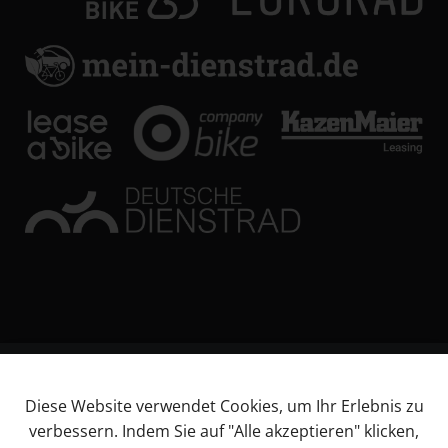
© KL Bikes Regensburg GmbH
Diese Website verwendet Cookies, um Ihr Erlebnis zu
Impressum
verbessern. Indem Sie auf "Alle akzeptieren" klicken,
AGB