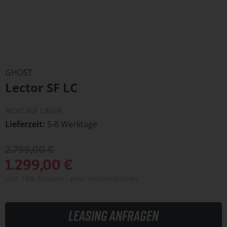
Zum
Anfang
GHOST
der
Lector SF LC
Bildergalerie
springen
NICHT AUF LAGER
Lieferzeit
5-8 Werktage
2.799,00 €
1.299,00 €
Inkl. 19% Steuern
,
exkl.
Versandkosten
Leasing anfragen