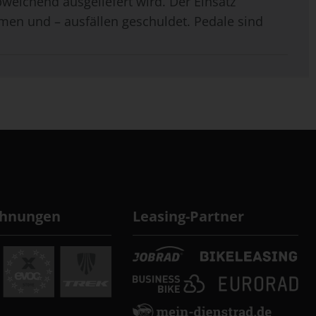
weichend ausgeliefert wird. Der Einsatz
men und – ausfällen geschuldet. Pedale sind
chnungen
Leasing-Partner