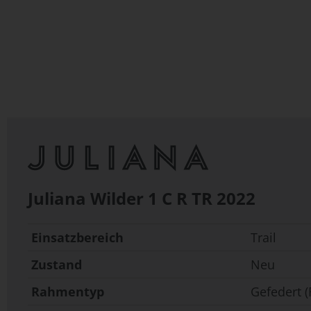
Zum
Anfang
der
Bildergalerie
springen
Juliana Wilder 1 C R TR
2022
Einsatzbereich
Trail
Zustand
Neu
Rahmentyp
Gefedert (