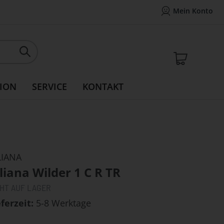
Mein Konto
Mein Konto
14 Tage Widerrufsrecht
Rea
Mein W
ION
SERVICE
KONTAKT
LIANA
liana Wilder 1 C R TR
CHT AUF LAGER
eferzeit
5-8 Werktage