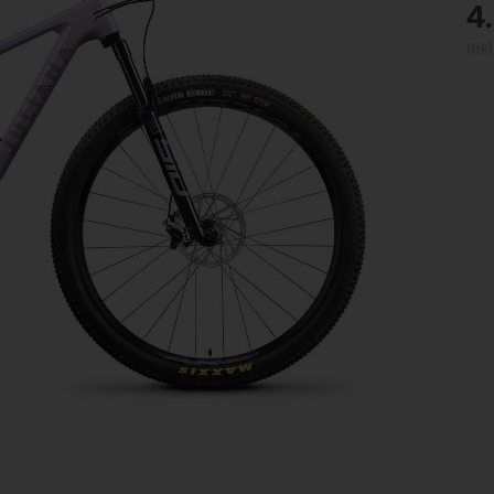
4
Ink