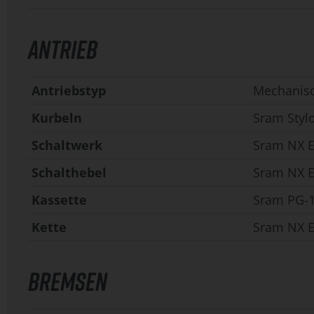
ANTRIEB
Antriebstyp
Mechanis
Kurbeln
Sram Styl
Schaltwerk
Sram NX E
Schalthebel
Sram NX E
Kassette
Sram PG-1
Kette
Sram NX E
BREMSEN