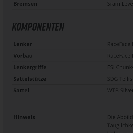
Bremsen
Sram Leve
KOMPONENTEN
Lenker
RaceFace 
Vorbau
RaceFace
Lenkergriffe
ESI Chunk
Sattelstütze
SDG Telli
Sattel
WTB Silv
Hinweis
Die Abbild
Tauglichk