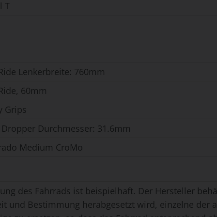
l T
Ride Lenkerbreite: 760mm
 Ride, 60mm
y Grips
s Dropper Durchmesser: 31.6mm
erado Medium CroMo
ung des Fahrrads ist beispielhaft. Der Hersteller behäl
eit und Bestimmung herabgesetzt wird, einzelne der