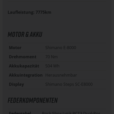
Laufleistung: 7775km
MOTOR & AKKU
Motor
Shimano E-8000
Drehmoment
70 Nm
Akkukapazität
504 Wh
Akkuintegration
Herausnehmbar
Display
Shimano Steps SC-E8000
FEDERKOMPONENTEN
Federgabel
Rock Shox Lyrik RCT3 Dual-Pos.