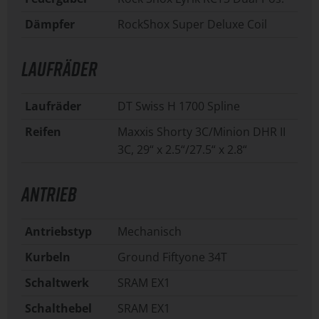
Dämpfer
RockShox Super Deluxe Coil
LAUFRÄDER
Laufräder
DT Swiss H 1700 Spline
Reifen
Maxxis Shorty 3C/Minion DHR II
3C, 29“ x 2.5“/27.5“ x 2.8“
ANTRIEB
Antriebstyp
Mechanisch
Kurbeln
Ground Fiftyone 34T
Schaltwerk
SRAM EX1
Schalthebel
SRAM EX1