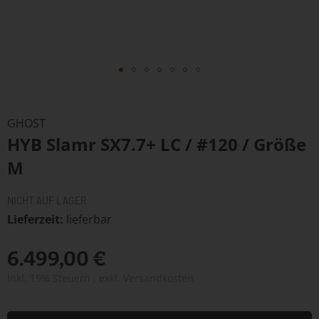
Zum
Anfang
GHOST
der
HYB Slamr SX7.7+ LC / #120 / Größe
Bildergalerie
springen
M
NICHT AUF LAGER
Lieferzeit
lieferbar
6.499,00 €
Inkl. 19% Steuern
,
exkl.
Versandkosten