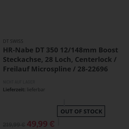
Zum
Anfang
DT SWISS
der
HR-Nabe DT 350 12/148mm Boost
Bildergalerie
springen
Steckachse, 28 Loch, Centerlock /
Freilauf Microspline / 28-22696
NICHT AUF LAGER
Lieferzeit
lieferbar
OUT OF STOCK
Sonderangebot
49,99 €
219,99 €