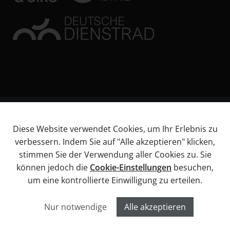
© KL Bikes Regensburg GmbH
Diese Website verwendet Cookies, um Ihr Erlebnis zu
Impressum
verbessern. Indem Sie auf "Alle akzeptieren" klicken,
AGB
stimmen Sie der Verwendung aller Cookies zu. Sie
Datenschutz
können jedoch die
Cookie-Einstellungen
besuchen,
Widerrufsbelehrung
um eine kontrollierte Einwilligung zu erteilen.
Informationen über Barrierefreiheitsanforderungen
Cookies
Nur notwendige
Alle akzeptieren