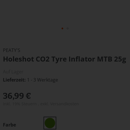
Zum
Anfang
PEATY'S
der
Holeshot CO2 Tyre Inflator MTB 25g
Bildergalerie
springen
Auf Lager
Lieferzeit
1 - 3 Werktage
36,99 €
Inkl. 19% Steuern
,
exkl.
Versandkosten
Farbe