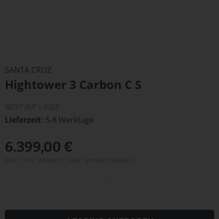
Zum
Anfang
SANTA CRUZ
der
Hightower 3 Carbon C S
Bildergalerie
springen
NICHT AUF LAGER
Lieferzeit
5-8 Werktage
6.399,00 €
Inkl. 19% Steuern
,
exkl.
Versandkosten