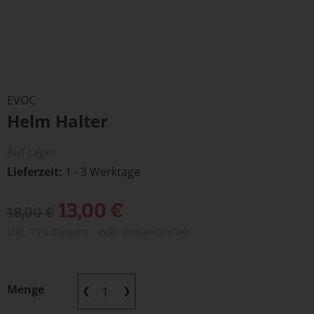
Zum
Anfang
EVOC
der
Helm Halter
Bildergalerie
springen
Auf Lager
Lieferzeit
1 - 3 Werktage
Sonderangebot
13,00 €
18,00 €
Inkl. 19% Steuern
,
exkl.
Versandkosten
Menge