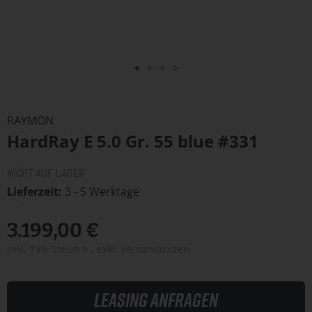
Zum
Anfang
RAYMON
der
HardRay E 5.0 Gr. 55 blue #331
Bildergalerie
springen
NICHT AUF LAGER
Lieferzeit
3 - 5 Werktage
3.199,00 €
Inkl. 19% Steuern
,
exkl.
Versandkosten
Leasing anfragen