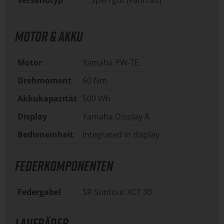
Versandtyp
Sperrgut (Fahrrad)
MOTOR & AKKU
Motor
Yamaha PW-TE
Drehmoment
60 Nm
Akkukapazität
500 Wh
Display
Yamaha Display A
Bedieneinheit
integrated in display
FEDERKOMPONENTEN
Federgabel
SR Suntour XCT 30
LAUFRÄDER