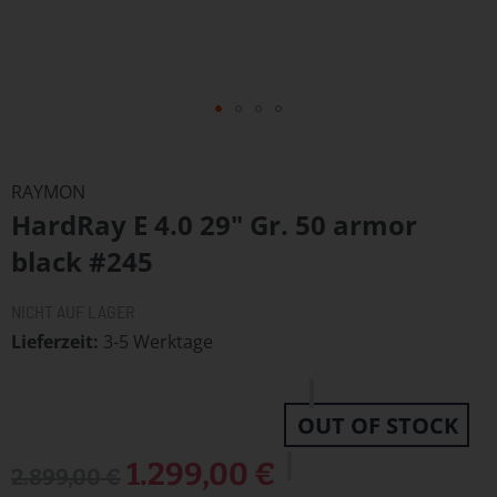
Zum
Anfang
RAYMON
der
HardRay E 4.0 29" Gr. 50 armor
Bildergalerie
springen
black #245
NICHT AUF LAGER
Lieferzeit
3-5 Werktage
OUT OF STOCK
Sonderangebot
1.299,00 €
2.899,00 €