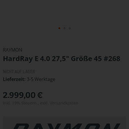
Zum
Anfang
RAYMON
der
HardRay E 4.0 27,5" Größe 45 #268
Bildergalerie
springen
NICHT AUF LAGER
Lieferzeit
3-5 Werktage
2.999,00 €
Inkl. 19% Steuern
,
exkl.
Versandkosten