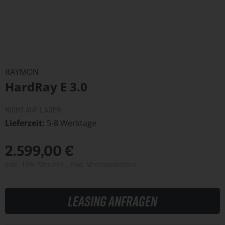
Zum
Anfang
RAYMON
der
HardRay E 3.0
Bildergalerie
springen
NICHT AUF LAGER
Lieferzeit
5-8 Werktage
2.599,00 €
Inkl. 19% Steuern
,
exkl.
Versandkosten
Leasing anfragen