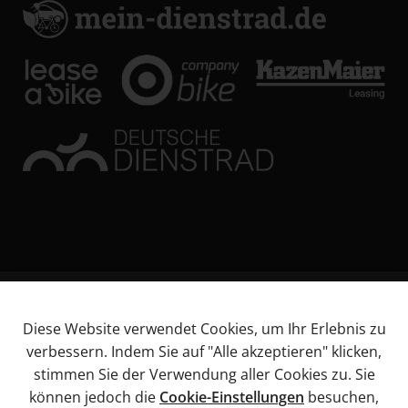
© KL Bikes Regensburg GmbH
Diese Website verwendet Cookies, um Ihr Erlebnis zu
Impressum
verbessern. Indem Sie auf "Alle akzeptieren" klicken,
AGB
stimmen Sie der Verwendung aller Cookies zu. Sie
Datenschutz
können jedoch die
Cookie-Einstellungen
besuchen,
Widerrufsbelehrung