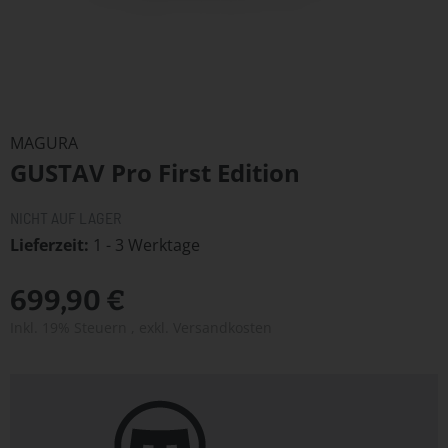
Zum
Anfang
MAGURA
der
GUSTAV Pro First Edition
Bildergalerie
springen
NICHT AUF LAGER
Lieferzeit
1 - 3 Werktage
699,90 €
Inkl. 19% Steuern
,
exkl.
Versandkosten