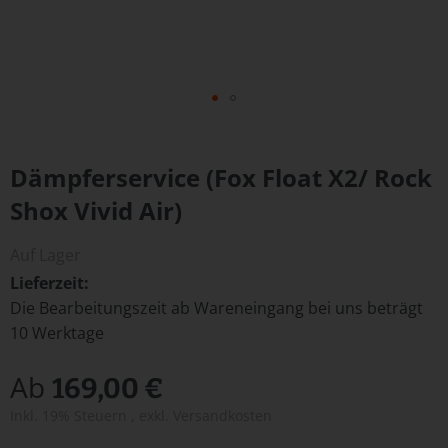
Zum
Anfang
Dämpferservice (Fox Float X2/ Rock
der
Bildergalerie
Shox Vivid Air)
springen
Auf Lager
Lieferzeit
Die Bearbeitungszeit ab Wareneingang bei uns beträgt
10 Werktage
Ab
169,00 €
Inkl. 19% Steuern
,
exkl.
Versandkosten