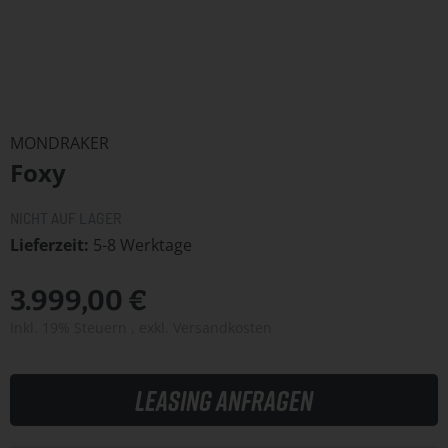
Zum
Anfang
MONDRAKER
der
Foxy
Bildergalerie
springen
NICHT AUF LAGER
Lieferzeit
5-8 Werktage
3.999,00 €
Inkl. 19% Steuern
,
exkl.
Versandkosten
Leasing anfragen