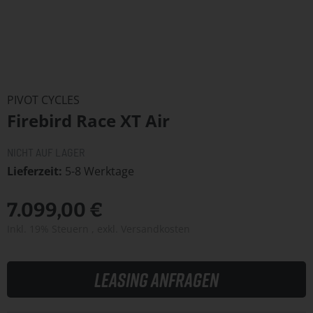
Zum
Anfang
PIVOT CYCLES
der
Firebird Race XT Air
Bildergalerie
springen
NICHT AUF LAGER
Lieferzeit
5-8 Werktage
7.099,00 €
Inkl. 19% Steuern
,
exkl.
Versandkosten
Leasing anfragen