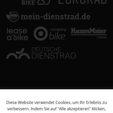
© KL Bikes Regensburg GmbH
Diese Website verwendet Cookies, um Ihr Erlebnis zu
Impressum
verbessern. Indem Sie auf "Alle akzeptieren" klicken,
AGB