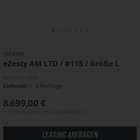
Zum
Anfang
LAPIERRE
der
eZesty AM LTD / #115 / Größe L
Bildergalerie
springen
NICHT AUF LAGER
Lieferzeit
3 - 5 Werktage
8.699,00 €
Inkl. 19% Steuern
,
exkl.
Versandkosten
Leasing anfragen