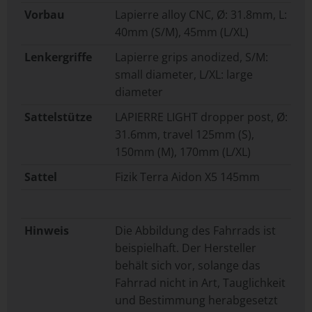
Vorbau
Lapierre alloy CNC, Ø: 31.8mm, L:
40mm (S/M), 45mm (L/XL)
Lenkergriffe
Lapierre grips anodized, S/M:
small diameter, L/XL: large
diameter
Sattelstütze
LAPIERRE LIGHT dropper post, Ø:
31.6mm, travel 125mm (S),
150mm (M), 170mm (L/XL)
Sattel
Fizik Terra Aidon X5 145mm
Hinweis
Die Abbildung des Fahrrads ist
beispielhaft. Der Hersteller
behält sich vor, solange das
Fahrrad nicht in Art, Tauglichkeit
und Bestimmung herabgesetzt