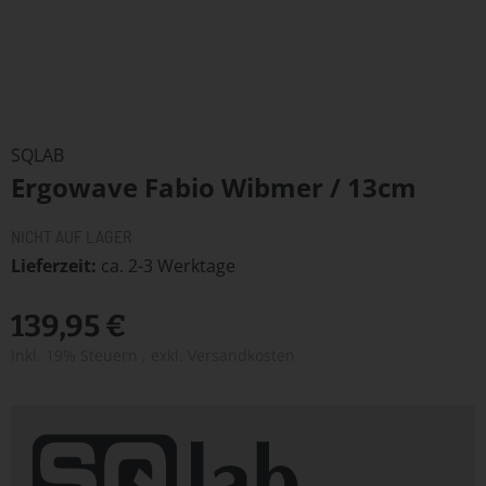
Zum
Anfang
SQLAB
der
Ergowave Fabio Wibmer / 13cm
Bildergalerie
springen
NICHT AUF LAGER
Lieferzeit
ca. 2-3 Werktage
139,95 €
Inkl. 19% Steuern
,
exkl.
Versandkosten