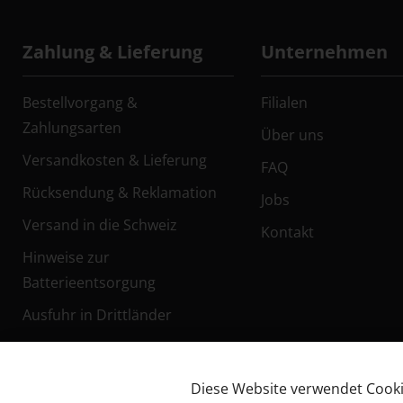
Zahlung & Lieferung
Unternehmen
Bestellvorgang &
Filialen
Zahlungsarten
Über uns
Versandkosten & Lieferung
FAQ
Rücksendung & Reklamation
Jobs
Versand in die Schweiz
Kontakt
Hinweise zur
Batterieentsorgung
Ausfuhr in Drittländer
Diese Website verwendet Cookies