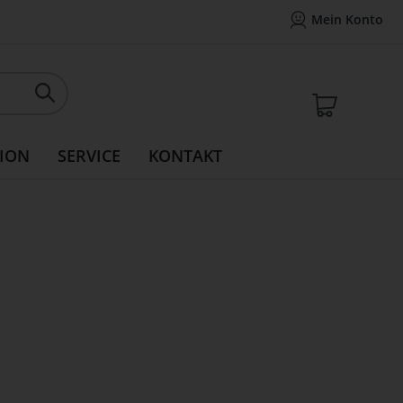
Mein Konto
Mein Konto
14 Tage Widerrufsrecht
Rea
Mein W
ION
SERVICE
KONTAKT