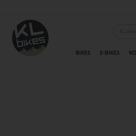
Direkt
Customizing möglich
zum
Inhalt
BIKES
E-BIKES
K