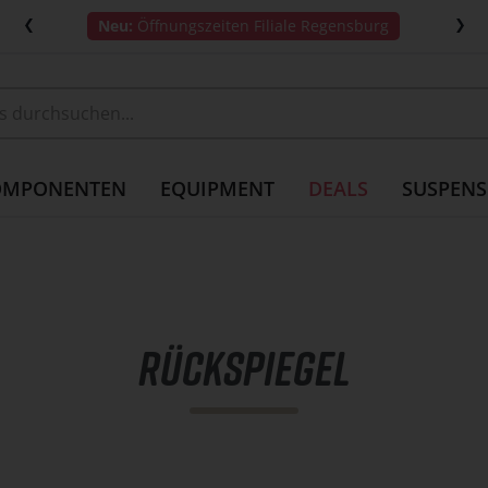
S
Neu:
Öffnungszeiten Filiale Regensburg
k
i
p
c
a
OMPONENTEN
EQUIPMENT
DEALS
SUSPENS
r
o
u
s
e
RÜCKSPIEGEL
l