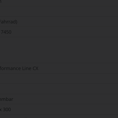
m
Fahrrad)
17450
formance Line CX
hmbar
x 300