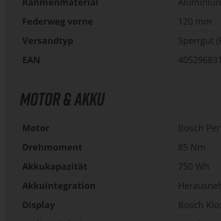
Rahmenmaterial
Aluminiu
Federweg vorne
120 mm
Versandtyp
Sperrgut (
EAN
40529683
MOTOR & AKKU
Motor
Bosch Per
Drehmoment
85 Nm
Akkukapazität
750 Wh
Akkuintegration
Herausne
Display
Bosch Kio