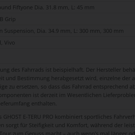
ound Fiftyone Dia. 31.8 mm, L: 45 mm
B Grip
n Suspension, Dia. 34.9 mm, L: 300 mm, 300 mm
l, Vivo
ung des Fahrrads ist beispielhaft. Der Hersteller behäl
eit und Bestimmung herabgesetzt wird, einzelne der
ge zu ersetzen, so dass das Fahrrad entsprechend ab
omponenten ist derzeit im Wesentlichen Lieferproble
ieferumfang enthalten.
 GHOST E-TERU PRO kombiniert sportliches Fahrverh
orgt für Steifigkeit und Komfort, während der leis
ur zum Genuss macht – auch wenn’s mal länger oder