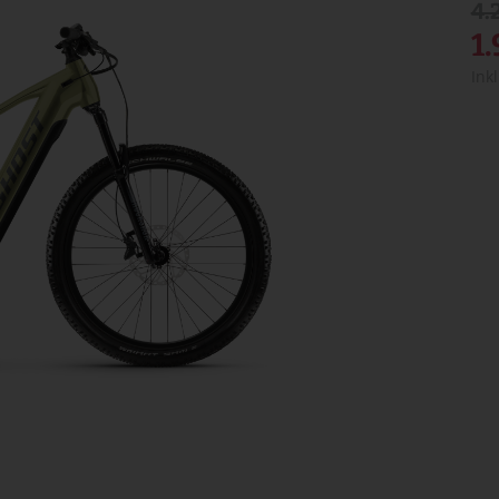
4.
1
Ink