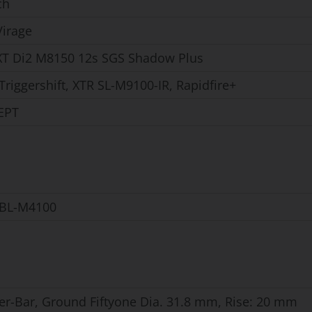
ch
Virage
T Di2 M8150 12s SGS Shadow Plus
riggershift, XTR SL-M9100-IR, Rapidfire+
EPT
 BL-M4100
ser-Bar, Ground Fiftyone Dia. 31.8 mm, Rise: 20 mm