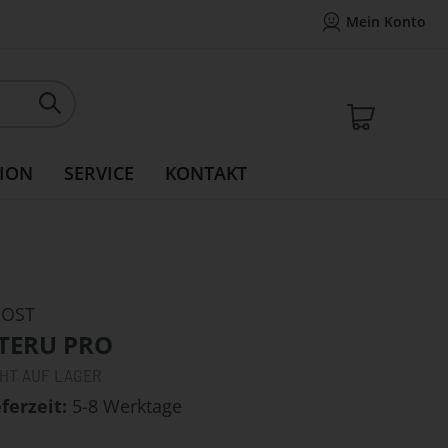
Mein Konto
Mein Konto
14 Tage Widerrufsrecht
Rea
Mein W
ION
SERVICE
KONTAKT
OST
-TERU PRO
CHT AUF LAGER
eferzeit
5-8 Werktage