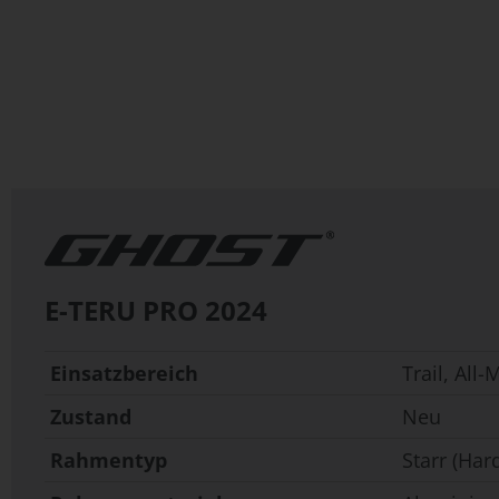
Zum
Anfang
der
Bildergalerie
springen
E-TERU PRO
2024
Einsatzbereich
Trail, All
Zustand
Neu
Rahmentyp
Starr (Hard