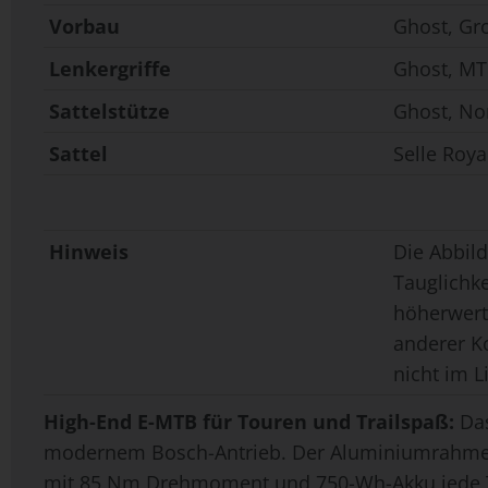
Vorbau
Ghost, Gr
Lenkergriffe
Ghost, MT
Sattelstütze
Ghost, No
Sattel
Selle Roya
Hinweis
Die Abbild
Tauglichk
höherwerti
anderer K
nicht im L
High-End E-MTB für Touren und Trailspaß:
Das
modernem Bosch-Antrieb. Der Aluminiumrahmen s
mit 85 Nm Drehmoment und 750-Wh-Akku jede To