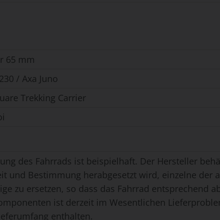
er 65 mm
230 / Axa Juno
are Trekking Carrier
oi
ung des Fahrrads ist beispielhaft. Der Hersteller behäl
eit und Bestimmung herabgesetzt wird, einzelne der
ge zu ersetzen, so dass das Fahrrad entsprechend ab
omponenten ist derzeit im Wesentlichen Lieferproble
ieferumfang enthalten.