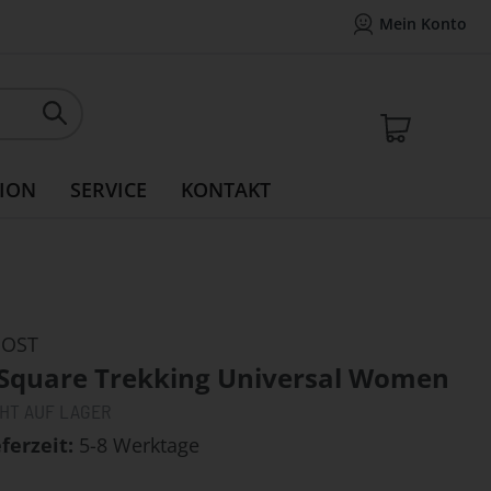
Mein Konto
Mein Konto
14 Tage Widerrufsrecht
Rea
Mein W
ION
SERVICE
KONTAKT
OST
-Square Trekking Universal Women
CHT AUF LAGER
eferzeit
5-8 Werktage