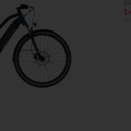
2.
1
Ink