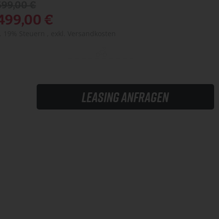
699,00 €
.499,00 €
l. 19% Steuern
,
exkl.
Versandkosten
Leasing anfragen