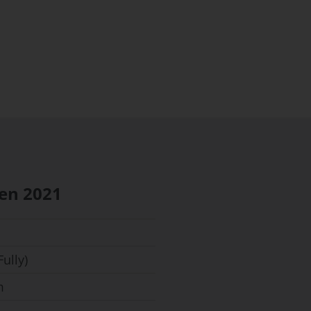
men
2021
Fully)
m