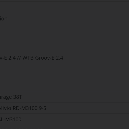
ion
-E 2.4 // WTB Groov-E 2.4
irage 38T
livio RD-M3100 9-S
SL-M3100