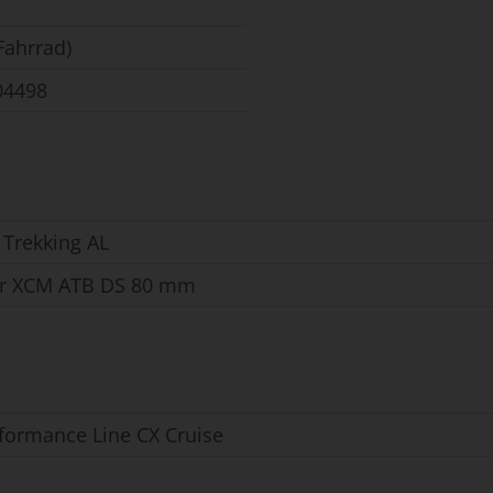
Fahrrad)
04498
Trekking AL
ur XCM ATB DS 80 mm
formance Line CX Cruise