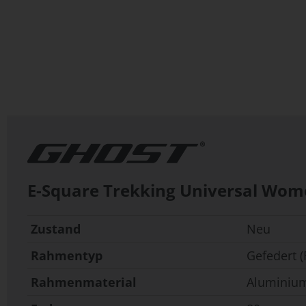
Zum
Anfang
der
Bildergalerie
springen
E-Square Trekking Universal Wo
Zustand
Neu
Rahmentyp
Gefedert (
Rahmenmaterial
Aluminiu