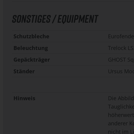
SONSTIGES / EQUIPMENT
Schutzbleche
Eurofend
Beleuchtung
Trelock LS
Gepäckträger
GHOST Squ
Ständer
Ursus Mo
Hinweis
Die Abbild
Tauglichk
höherwerti
anderer K
nicht im L