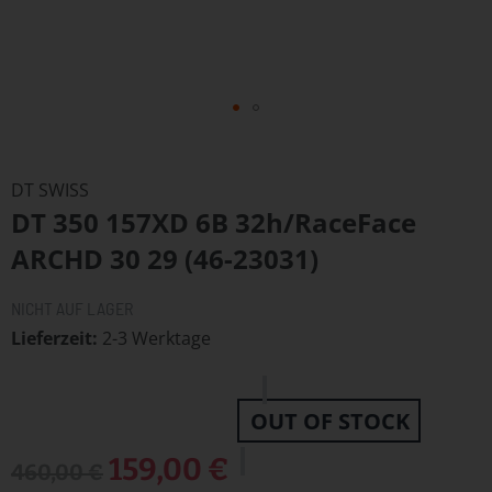
Zum
Anfang
DT SWISS
der
DT 350 157XD 6B 32h/RaceFace
Bildergalerie
springen
ARCHD 30 29 (46-23031)
NICHT AUF LAGER
Lieferzeit
2-3 Werktage
OUT OF STOCK
Sonderangebot
159,00 €
460,00 €