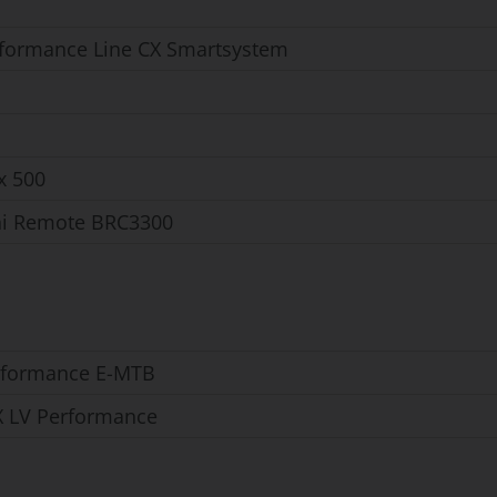
formance Line CX Smartsystem
x 500
ni Remote BRC3300
rformance E-MTB
 X LV Performance