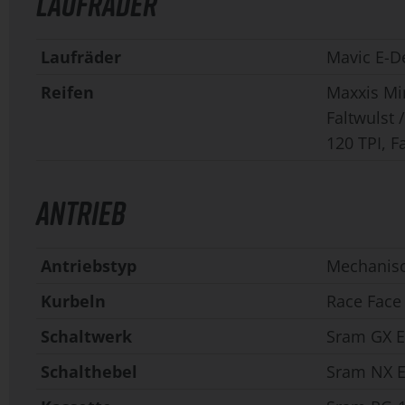
LAUFRÄDER
Laufräder
Mavic E-D
Reifen
Maxxis Mi
Faltwulst
120 TPI, F
ANTRIEB
Antriebstyp
Mechanis
Kurbeln
Race Face
Schaltwerk
Sram GX E
Schalthebel
Sram NX Ea