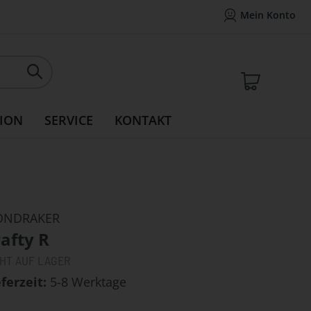
Mein Konto
Mein Konto
14 Tage Widerrufsrecht
Rea
Mein W
ION
SERVICE
KONTAKT
NDRAKER
afty R
CHT AUF LAGER
eferzeit
5-8 Werktage