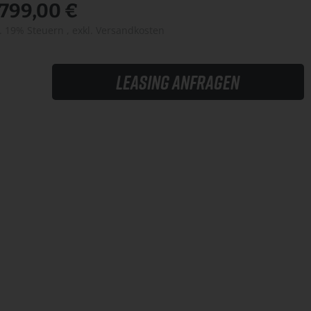
.799,00 €
l. 19% Steuern
,
exkl.
Versandkosten
Leasing anfragen