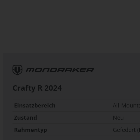
Zum
Anfang
der
Bildergalerie
springen
Crafty R
2024
Einsatzbereich
All-Mount
Zustand
Neu
Rahmentyp
Gefedert (