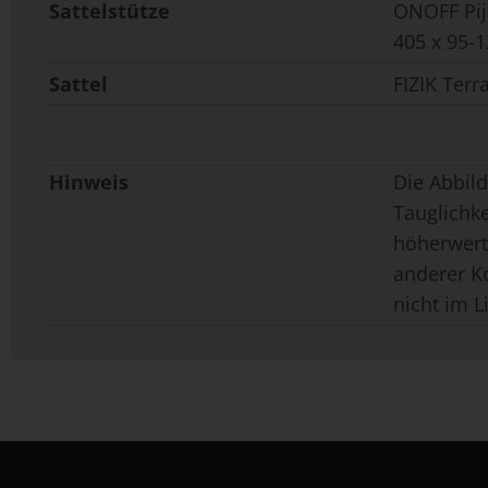
Sattelstütze
ONOFF Pij
405 x 95-
Sattel
FIZIK Ter
Hinweis
Die Abbild
Tauglichk
höherwerti
anderer K
nicht im L