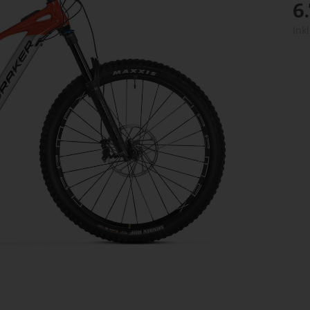
6
Ink