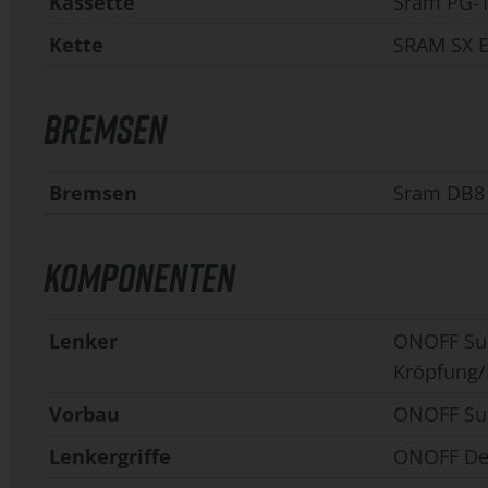
Kassette
Sram PG-1
Kette
SRAM SX E
BREMSEN
Bremsen
Sram DB8
KOMPONENTEN
Lenker
ONOFF Sul
Kröpfung/
Vorbau
ONOFF Sul
Lenkergriffe
ONOFF Des