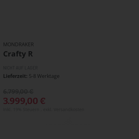
Zum
Anfang
MONDRAKER
der
Crafty R
Bildergalerie
springen
NICHT AUF LAGER
Lieferzeit
5-8 Werktage
6.799,00 €
3.999,00 €
Inkl. 19% Steuern
,
exkl.
Versandkosten