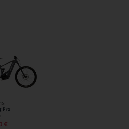
IG
g Pro
€
0 €