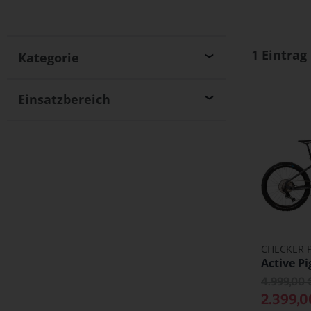
Skip
1
Eintrag
Kategorie
to
product
Einsatzbereich
list
CHECKER P
Active Pi
4.999,00 
2.399,0