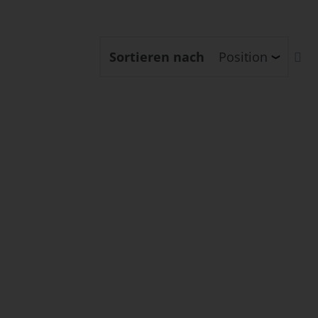
In
Sortieren nach
ab
Re