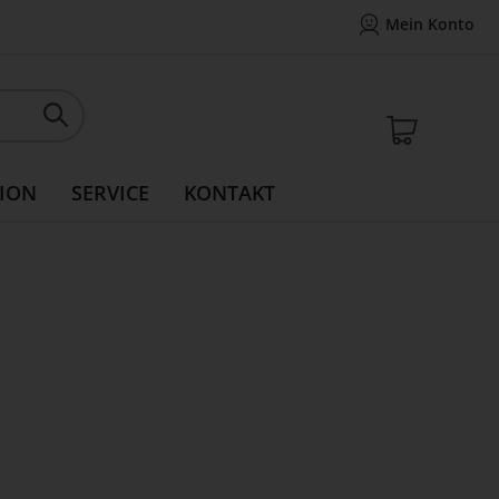
Mein Konto
Mein Konto
14 Tage Widerrufsrecht
Rea
Mein W
ION
SERVICE
KONTAKT