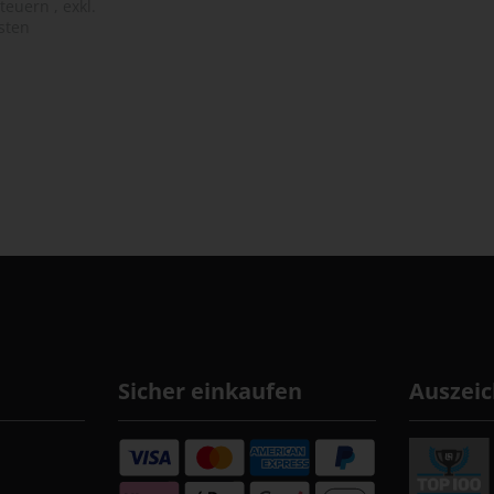
Steuern
,
exkl.
sten
Sicher einkaufen
Auszei