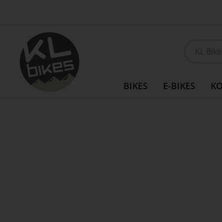
Direkt
Customizing möglich
zum
Inhalt
BIKES
E-BIKES
K