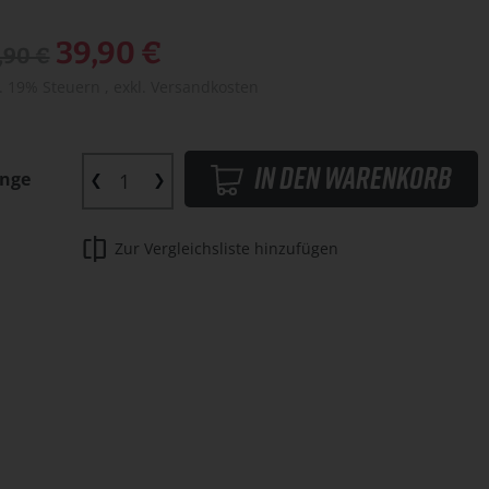
Sonderangebot
39,90 €
,90 €
l. 19% Steuern
,
exkl.
Versandkosten
In den Warenkorb
nge
Zur Vergleichsliste hinzufügen