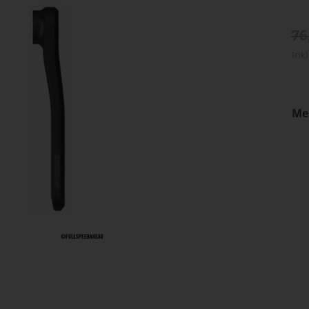
76
Ink
Me