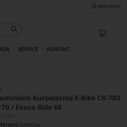
Mein Konto
Mein Konto
14 Tage Widerrufsrecht
Rea
Mein W
ION
SERVICE
KONTAKT
A
luminium Kurbelarme E-Bike CK-703
170 / Fazua Ride 60
f Lager
eferzeit
lieferbar