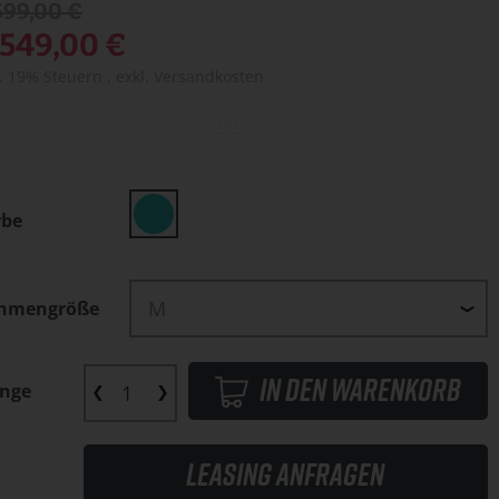
699,00 €
.549,00 €
l. 19% Steuern
,
exkl.
Versandkosten
rbe
hmengröße
In den Warenkorb
nge
Leasing anfragen