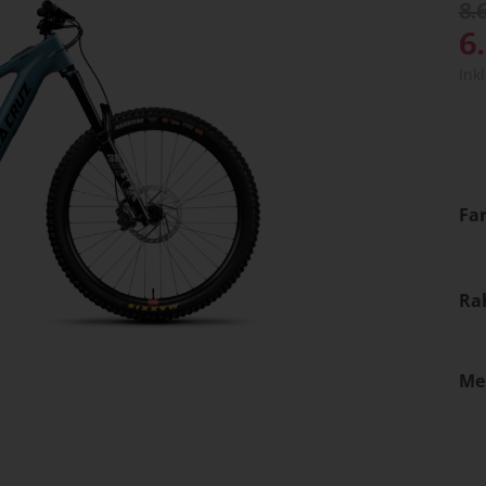
8.
6
Ink
Fa
Ra
Me