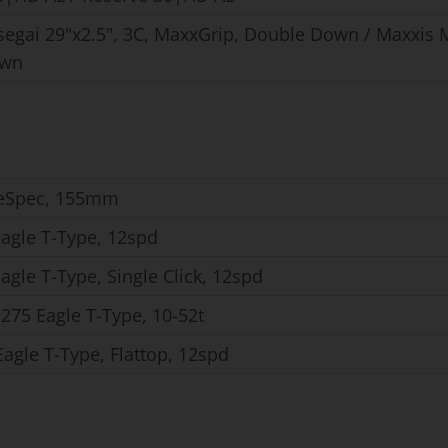
segai 29"x2.5", 3C, MaxxGrip, Double Down / Maxxis M
own
 eSpec, 155mm
agle T-Type, 12spd
gle T-Type, Single Click, 12spd
275 Eagle T-Type, 10-52t
agle T-Type, Flattop, 12spd