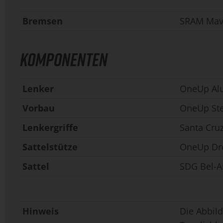
Bremsen
SRAM Mav
KOMPONENTEN
Lenker
OneUp Al
Vorbau
OneUp St
Lenkergriffe
Santa Cru
Sattelstütze
OneUp Dro
Sattel
SDG Bel-Ai
Hinweis
Die Abbild