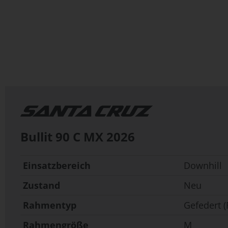
Zum
Anfang
der
Bildergalerie
springen
Bullit 90 C MX
2026
Einsatzbereich
Downhill
Zustand
Neu
Rahmentyp
Gefedert (
Rahmengröße
M