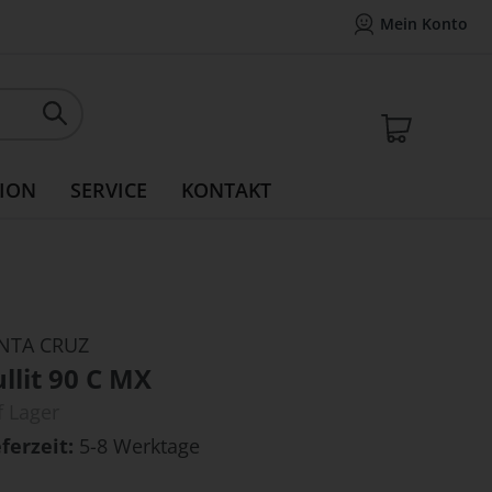
Mein Konto
Mein Konto
14 Tage Widerrufsrecht
Rea
Mein W
ION
SERVICE
KONTAKT
NTA CRUZ
llit 90 C MX
f Lager
eferzeit
5-8 Werktage