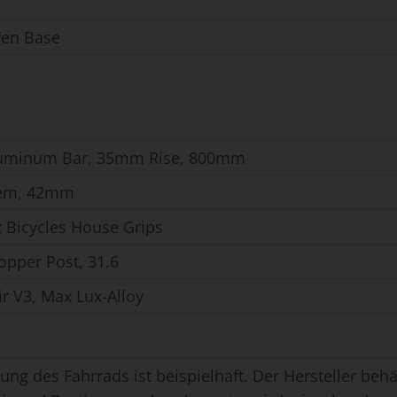
en Base
uminum Bar, 35mm Rise, 800mm
em, 42mm
z Bicycles House Grips
pper Post, 31.6
r V3, Max Lux-Alloy
ung des Fahrrads ist beispielhaft. Der Hersteller behäl