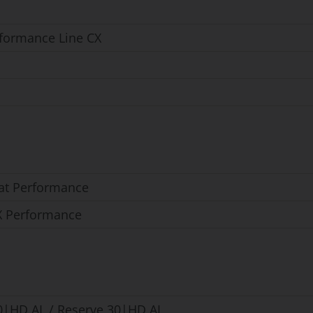
formance Line CX
oat Performance
 X Performance
0|HD AL / Reserve 30|HD AL