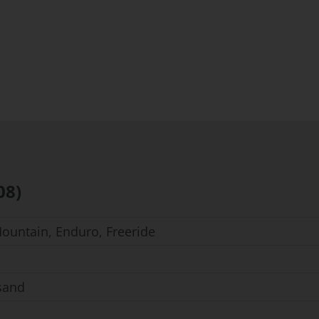
08)
-Mountain, Enduro, Freeride
sand