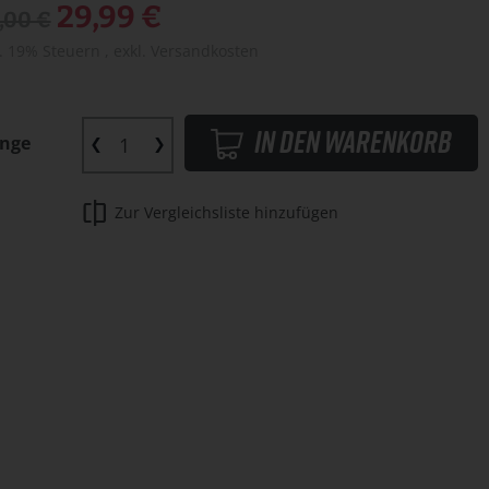
Sonderangebot
29,99 €
,00 €
l. 19% Steuern
,
exkl.
Versandkosten
In den Warenkorb
nge
Zur Vergleichsliste hinzufügen