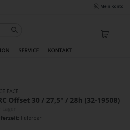
Mein Konto
Mein Konto
14 Tage Widerrufsrecht
Rea
Mein W
ION
SERVICE
KONTAKT
CE FACE
C Offset 30 / 27,5" / 28h (32-19508)
f Lager
eferzeit
lieferbar