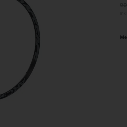
90
Ink
Me