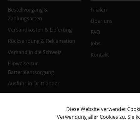
Bestellvorgang &
Filialen
Zahlungsarten
Über uns
Versandkosten & Lieferung
FAQ
Rücksendung & Reklamation
Jobs
Versand in die Schweiz
Kontakt
Hinweise zur
Batterieentsorgung
Ausfuhr in Drittländer
Diese Website verwendet Cookies
Verwendung aller Cookies zu. Sie 
Facebook
Impressum
AG
© KL Bikes Regensburg
Cookies
Instagram