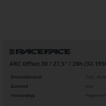
Zum
Anfang
der
Bildergalerie
springen
ARC Offset 30 / 27,5" / 28h (32-195
Einsatzbereich
Trail, All
Zustand
Neu
Versandtyp
Felgenver