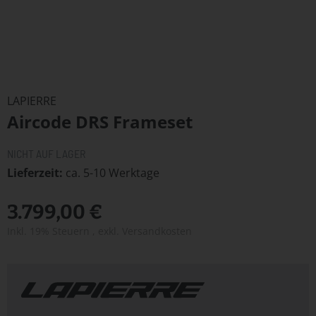
Zum
Anfang
LAPIERRE
der
Aircode DRS Frameset
Bildergalerie
springen
NICHT AUF LAGER
Lieferzeit
ca. 5-10 Werktage
3.799,00 €
Inkl. 19% Steuern
,
exkl.
Versandkosten