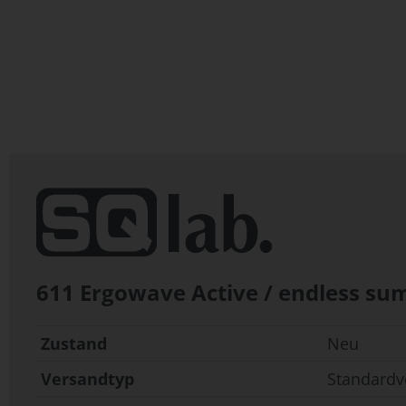
Zum
Anfang
der
Bildergalerie
springen
611 Ergowave Active / endless s
Zustand
Neu
Versandtyp
Standardv