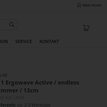
Mein Konto
Mein Konto
14 Tage Widerrufsrecht
Rea
Mein W
ION
SERVICE
KONTAKT
LAB
1 Ergowave Active / endless
ummer / 13cm
CHT AUF LAGER
eferzeit
ca. 2-3 Werktage