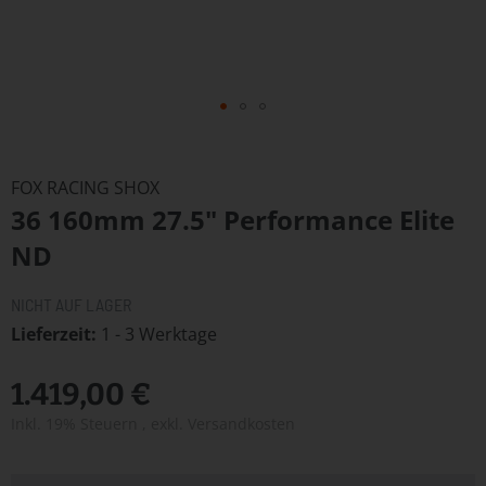
Zum
Anfang
FOX RACING SHOX
der
36 160mm 27.5" Performance Elite
Bildergalerie
springen
ND
NICHT AUF LAGER
Lieferzeit
1 - 3 Werktage
1.419,00 €
Inkl. 19% Steuern
,
exkl.
Versandkosten