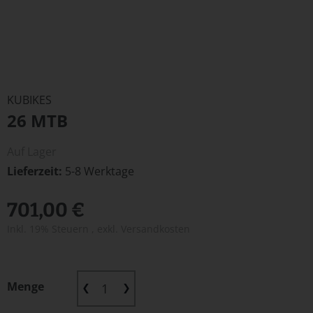
Zum
Anfang
KUBIKES
der
26 MTB
Bildergalerie
springen
Auf Lager
Lieferzeit
5-8 Werktage
701,00 €
Inkl. 19% Steuern
,
exkl.
Versandkosten
Menge