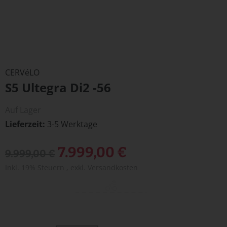
Zum
Anfang
CERVéLO
der
S5 Ultegra Di2 -56
Bildergalerie
springen
Auf Lager
Lieferzeit
3-5 Werktage
Sonderangebot
7.999,00 €
9.999,00 €
Inkl. 19% Steuern
,
exkl.
Versandkosten