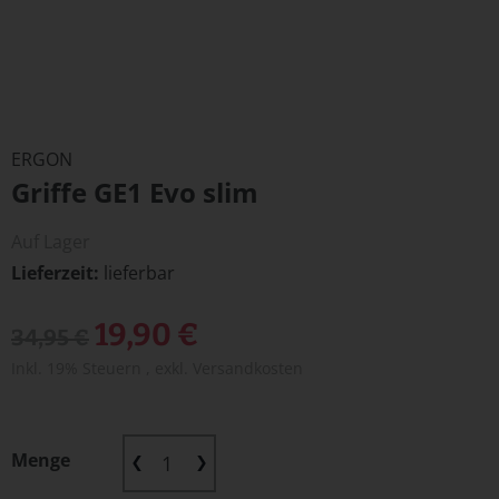
Zum
Anfang
ERGON
der
Griffe GE1 Evo slim
Bildergalerie
springen
Auf Lager
Lieferzeit
lieferbar
Sonderangebot
19,90 €
34,95 €
Inkl. 19% Steuern
,
exkl.
Versandkosten
Menge