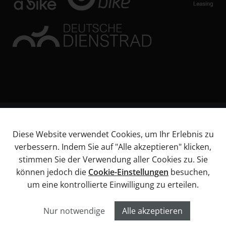
© KL Bikes Regensburg GmbH
Diese Website verwendet Cookies, um Ihr Erlebnis zu
Impressum
verbessern. Indem Sie auf "Alle akzeptieren" klicken,
AGB
stimmen Sie der Verwendung aller Cookies zu. Sie
Datenschutz
können jedoch die
Cookie-Einstellungen
besuchen,
Widerrufsbelehrung
um eine kontrollierte Einwilligung zu erteilen.
Informationen über Barrierefreiheitsanforderungen
Cookies
Nur notwendige
Alle akzeptieren