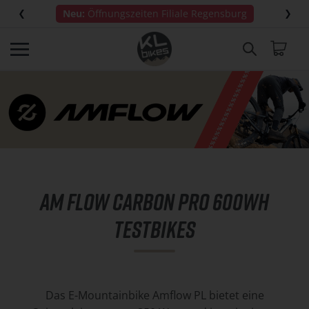
Direkt
S
Neu:
Öffnungszeiten Filiale Regensburg
zum
k
Inhalt
i
Mei
p
c
a
r
o
u
s
e
AM FLOW CARBON PRO 600WH
l
TESTBIKES
Das E-Mountainbike Amflow PL bietet eine